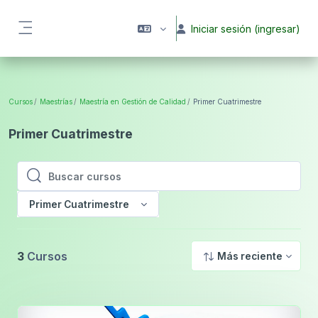
Saltar al contenido principal
Iniciar sesión (ingresar)
Pánel lateral
Cursos
Maestrías
Maestría en Gestión de Calidad
Primer Cuatrimestre
Primer Cuatrimestre
Buscar cursos
Buscar cursos
Primer Cuatrimestre
3
Cursos
Más reciente