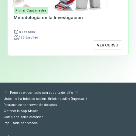
Primer Cuatrimestre
Metodología de la Investigación
8 Lessons
153 Enrolled
VER CURSO
Ponerse en contacto con soporte del sitio
Usted no ha iniciado sesión. (
Iniciar sesión (ingresar)
)
Resumen de conservación de datos
Obtener la App Mobile
Cambiar al tema estándar
Impulsado por
Moodle