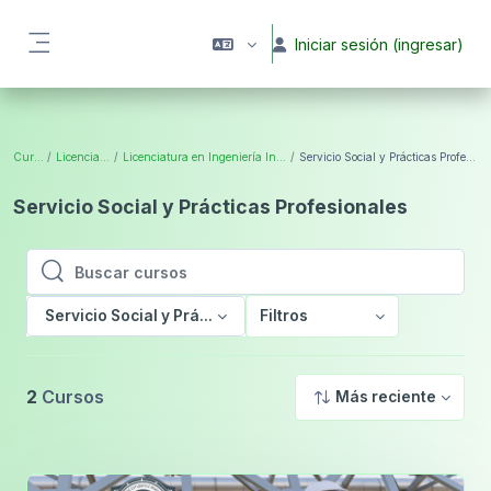
Saltar al contenido principal
Iniciar sesión (ingresar)
Pánel lateral
Cursos
Licenciatura
Licenciatura en Ingeniería Industrial
Servicio Social y Prácticas Profesionales
Servicio Social y Prácticas Profesionales
Buscar cursos
Buscar cursos
Servicio Social y Prácticas Profesionales
Filtros
2
Cursos
Más reciente