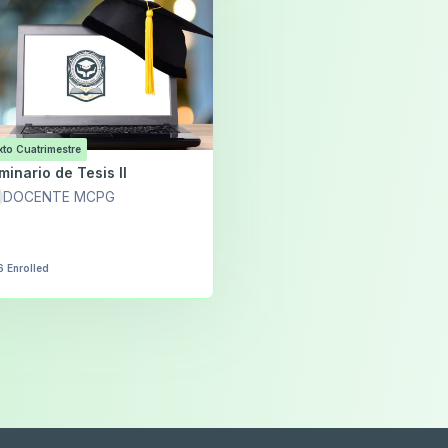
xto Cuatrimestre
minario de Tesis II
DOCENTE MCPG
6 Enrolled