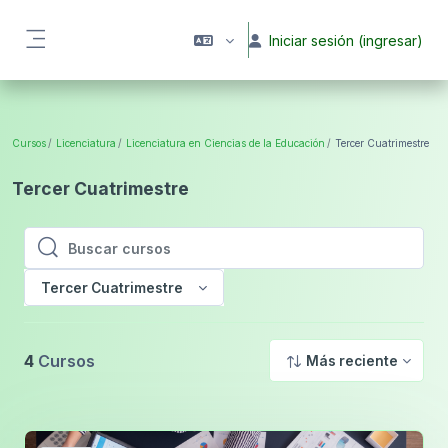
Saltar al contenido principal
Iniciar sesión (ingresar)
Pánel lateral
Cursos
Licenciatura
Licenciatura en Ciencias de la Educación
Tercer Cuatrimestre
Tercer Cuatrimestre
Buscar cursos
Buscar cursos
Tercer Cuatrimestre
4
Cursos
Más reciente