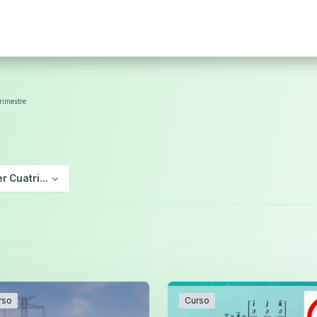
rimestre
er Cuatrimestre
rso
Curso