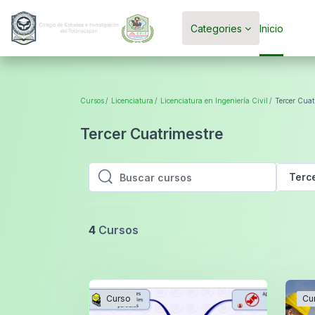
Saltar al contenido principal
Categories
Inicio
Cursos
Licenciatura
Licenciatura en Ingeniería Civil
Tercer Cuat
Tercer Cuatrimestre
Terc
Buscar cursos
Buscar cursos
4
Cursos
Curso
Cu