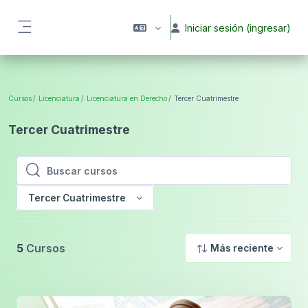
Saltar al contenido principal
Iniciar sesión (ingresar)
Pánel lateral
Cursos
Licenciatura
Licenciatura en Derecho
Tercer Cuatrimestre
Tercer Cuatrimestre
Buscar cursos
Buscar cursos
Tercer Cuatrimestre
5
Cursos
Más reciente