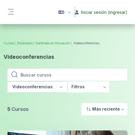
Saltar al contenido principal
Iniciar sesión (ingresar)
Pánel lateral
Cursos
Doctorados
Doctorado en Educación
Videoconferencias
Videoconferencias
Buscar cursos
Buscar cursos
Videoconferencias
Filtros
5
Cursos
Más reciente