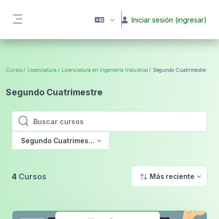
Saltar al contenido principal
Iniciar sesión (ingresar)
Pánel lateral
Cursos
Licenciatura
Licenciatura en Ingeniería Industrial
Segundo Cuatrimestre
Segundo Cuatrimestre
Buscar cursos
Buscar cursos
Segundo Cuatrimestre
4
Cursos
Más reciente