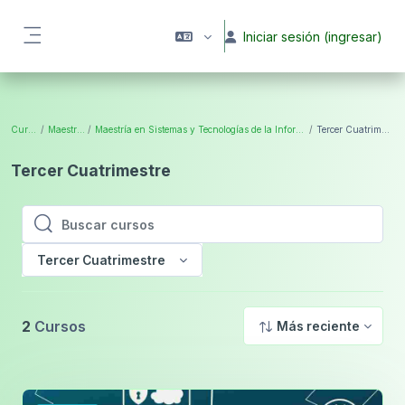
Saltar al contenido principal
Iniciar sesión (ingresar)
Pánel lateral
Cursos
Maestrías
Maestría en Sistemas y Tecnologías de la Información
Tercer Cuatrimestre
Tercer Cuatrimestre
Buscar cursos
Buscar cursos
Tercer Cuatrimestre
2
Cursos
Más reciente