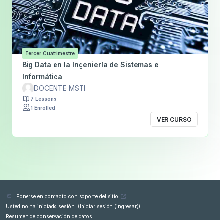
Tercer Cuatrimestre
Big Data en la Ingeniería de Sistemas e
Informática
DOCENTE MSTI
7 Lessons
1 Enrolled
VER CURSO
Ponerse en contacto con soporte del sitio
Usted no ha iniciado sesión. (
Iniciar sesión (ingresar)
)
Resumen de conservación de datos