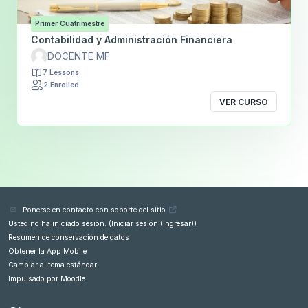
Primer Cuatrimestre
Contabilidad y Administración Financiera
DOCENTE MF
7 Lessons
2 Enrolled
VER CURSO
Ponerse en contacto con soporte del sitio
Usted no ha iniciado sesión. (
Iniciar sesión (ingresar)
)
Resumen de conservación de datos
Obtener la App Mobile
Cambiar al tema estándar
Impulsado por
Moodle