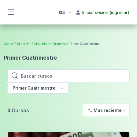
Saltar al contenido principal
Iniciar sesión (ingresar)
Pánel lateral
Cursos
Maestrías
Maestría en Finanzas
Primer Cuatrimestre
Primer Cuatrimestre
Buscar cursos
Buscar cursos
Primer Cuatrimestre
3
Cursos
Más reciente