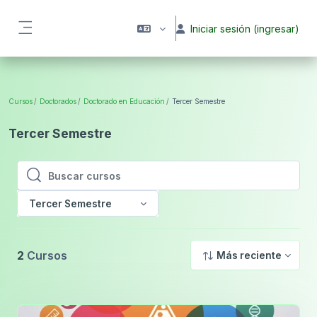
Saltar al contenido principal
Iniciar sesión (ingresar)
Pánel lateral
Cursos
Doctorados
Doctorado en Educación
Tercer Semestre
Tercer Semestre
Buscar cursos
Buscar cursos
Tercer Semestre
2
Cursos
Más reciente