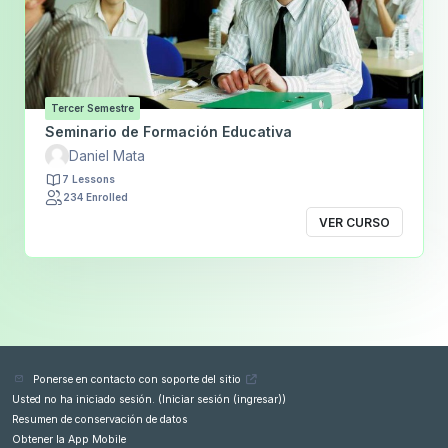
Tercer Semestre
Seminario de Formación Educativa
Daniel Mata
7 Lessons
234 Enrolled
VER CURSO
Ponerse en contacto con soporte del sitio
Usted no ha iniciado sesión. (
Iniciar sesión (ingresar)
)
Resumen de conservación de datos
Obtener la App Mobile