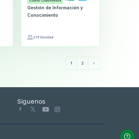
Cuarto Cuatrimestre
Gestión de Información y
Conocimiento
379 Enrolled
1
2
(actual)
Página siguiente
Síguenos