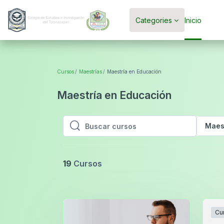
Saltar al contenido principal
Categories
Inicio
Cursos
Maestrías
Maestría en Educación
Maestría en Educación
Maes
Buscar cursos
Buscar cursos
19
Cursos
Cu