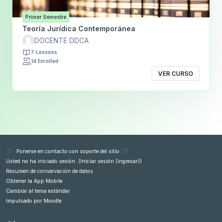
Primer Semestre
Teoría Jurídica Contemporánea
DOCENTE DDCA
7 Lessons
14 Enrolled
VER CURSO
Ponerse en contacto con soporte del sitio
Usted no ha iniciado sesión. (
Iniciar sesión (ingresar)
)
Resumen de conservación de datos
Obtener la App Mobile
Cambiar al tema estándar
Impulsado por
Moodle