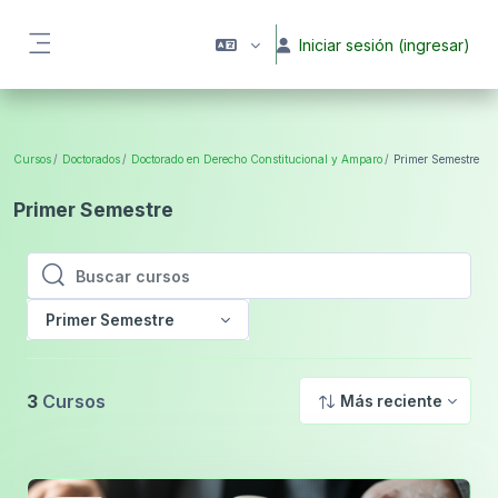
Saltar al contenido principal
Iniciar sesión (ingresar)
Pánel lateral
Cursos
Doctorados
Doctorado en Derecho Constitucional y Amparo
Primer Semestre
Primer Semestre
Buscar cursos
Buscar cursos
Primer Semestre
3
Cursos
Más reciente