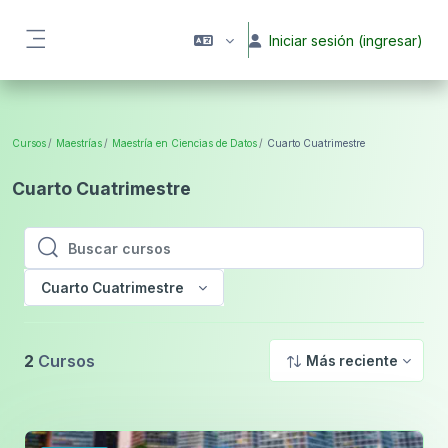
Saltar al contenido principal
Iniciar sesión (ingresar)
Pánel lateral
Cursos
Maestrías
Maestría en Ciencias de Datos
Cuarto Cuatrimestre
Cuarto Cuatrimestre
Buscar cursos
Buscar cursos
Cuarto Cuatrimestre
2
Cursos
Más reciente