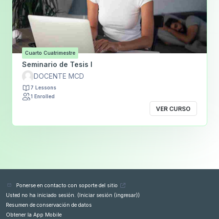
Cuarto Cuatrimestre
Seminario de Tesis I
DOCENTE MCD
7 Lessons
1 Enrolled
VER CURSO
Ponerse en contacto con soporte del sitio
Usted no ha iniciado sesión. (
Iniciar sesión (ingresar)
)
Resumen de conservación de datos
Obtener la App Mobile