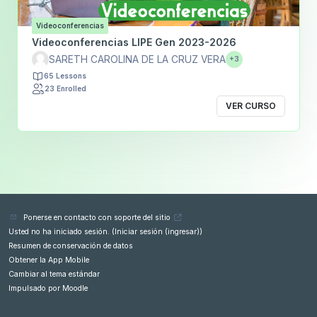
Videoconferencias
Videoconferencias LIPE Gen 2023-2026
SARETH CAROLINA DE LA CRUZ VERA
+3
65 Lessons
23 Enrolled
VER CURSO
Ponerse en contacto con soporte del sitio
Usted no ha iniciado sesión. (
Iniciar sesión (ingresar)
)
Resumen de conservación de datos
Obtener la App Mobile
Cambiar al tema estándar
Impulsado por
Moodle