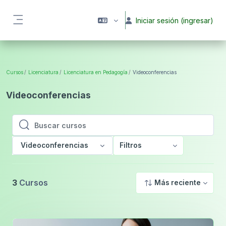
Saltar al contenido principal
Iniciar sesión (ingresar)
Pánel lateral
Cursos
Licenciatura
Licenciatura en Pedagogía
Videoconferencias
Videoconferencias
Buscar cursos
Buscar cursos
Videoconferencias
Filtros
3
Cursos
Más reciente