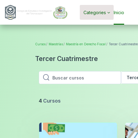
Saltar al contenido principal
Categories
Inicio
Cursos
Maestrías
Maestría en Derecho Fiscal
Tercer Cuatrimestre
Tercer Cuatrimestre
Terc
Buscar cursos
Buscar cursos
4
Cursos