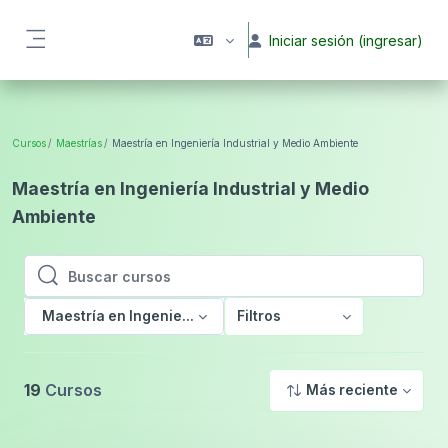
Saltar al contenido principal
Iniciar sesión (ingresar)
Pánel lateral
Cursos
Maestrías
Maestría en Ingeniería Industrial y Medio Ambiente
Maestría en Ingeniería Industrial y Medio
Ambiente
Buscar cursos
Buscar cursos
Maestría en Ingeniería Industrial y Medio Ambiente
Filtros
19
Cursos
Más reciente