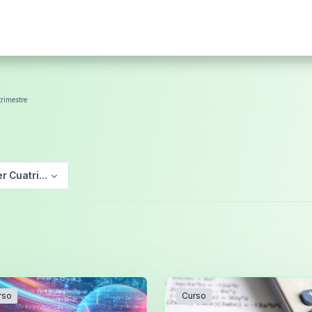
rimestre
er Cuatrimestre
rso
Curso