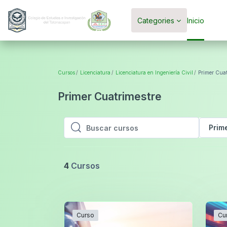
Saltar al contenido principal
Categories
Inicio
Cursos
Licenciatura
Licenciatura en Ingeniería Civil
Primer Cuat
Primer Cuatrimestre
Prim
Buscar cursos
Buscar cursos
4
Cursos
Curso
Cu